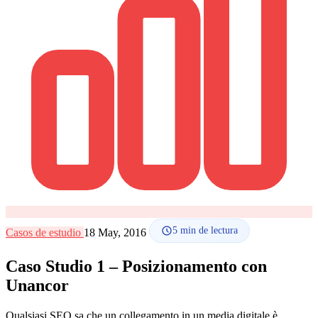
Cómo funciona
Blog
Idioma
🇪🇸 ES
🇬🇧 EN
🇫🇷 FR
🇩🇪 DE
🇮🇹 IT
Acceder
5
min de lectura
Casos de estudio
18 May, 2016
Caso Studio 1 – Posizionamento con
Unancor
Qualsiasi SEO sa che un collegamento in un media digitale è