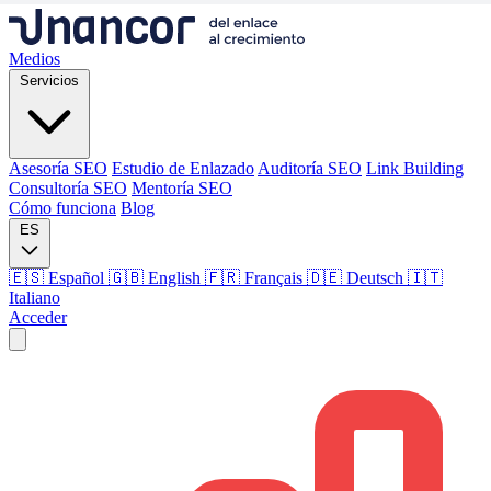
Medios
Servicios
Asesoría SEO
Estudio de Enlazado
Auditoría SEO
Link Building
Consultoría SEO
Mentoría SEO
Cómo funciona
Blog
ES
🇪🇸 Español
🇬🇧 English
🇫🇷 Français
🇩🇪 Deutsch
🇮🇹
Italiano
Acceder
Medios
Servicios
Asesoría SEO
Estudio de Enlazado
Auditoría SEO
Link Building
Consultoría SEO
Mentoría SEO