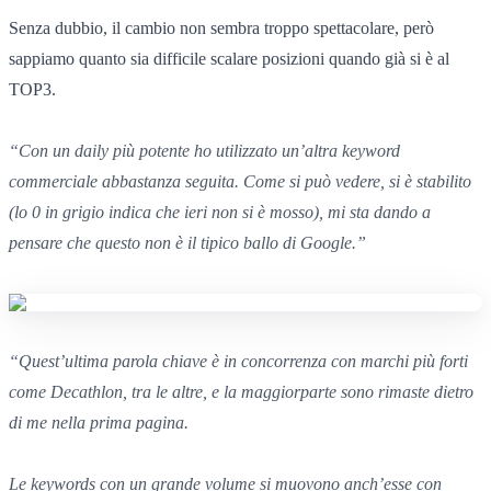
Senza dubbio, il cambio non sembra troppo spettacolare, però
sappiamo quanto sia difficile scalare posizioni quando già si è al
TOP3.
“
Con un daily più potente
ho utilizzato un’altra keyword
commerciale abbastanza seguita.
Com
e
si può vedere,
si è stabilito
(
lo 0
in grigio indica
che ieri non si è mosso),
mi sta dando a
pensare che questo non è il tipico ballo
di Google.”
“
Quest’ultima parola chiave
è in concorrenza con marchi più forti
come Decathlon,
tra le altre,
e la maggiorparte
sono rimaste dietro
di me nella prima pagina.
Le keywords
con un grande volume
si muovono anch’esse con