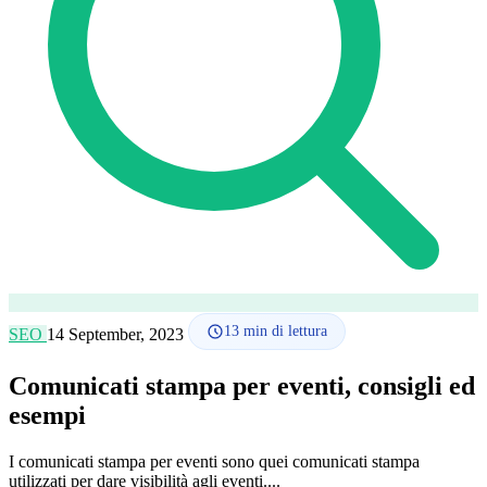
Lingua
🇪🇸 ES
🇬🇧 EN
🇫🇷 FR
🇩🇪 DE
🇮🇹 IT
Accedi
13
min di lettura
SEO
14 September, 2023
Comunicati stampa per eventi, consigli ed
esempi
I comunicati stampa per eventi sono quei comunicati stampa
utilizzati per dare visibilità agli eventi....