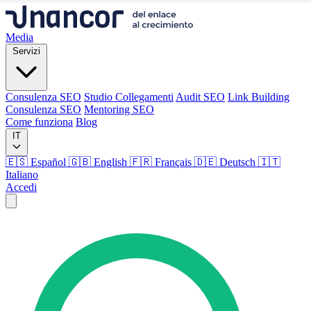
Media
Servizi
Consulenza SEO
Studio Collegamenti
Audit SEO
Link Building
Consulenza SEO
Mentoring SEO
Come funziona
Blog
IT
🇪🇸 Español
🇬🇧 English
🇫🇷 Français
🇩🇪 Deutsch
🇮🇹
Italiano
Accedi
Media
Servizi
Consulenza SEO
Studio Collegamenti
Audit SEO
Link Building
Consulenza SEO
Mentoring SEO
Come funziona
Blog