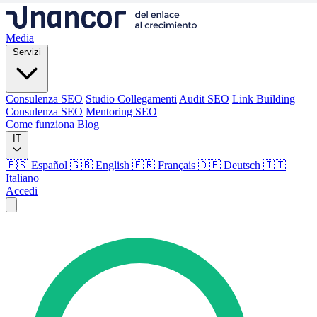
Media
Servizi
Consulenza SEO
Studio Collegamenti
Audit SEO
Link Building
Consulenza SEO
Mentoring SEO
Come funziona
Blog
IT
🇪🇸 Español
🇬🇧 English
🇫🇷 Français
🇩🇪 Deutsch
🇮🇹
Italiano
Accedi
Media
Servizi
Consulenza SEO
Studio Collegamenti
Audit SEO
Link Building
Consulenza SEO
Mentoring SEO
Come funziona
Blog