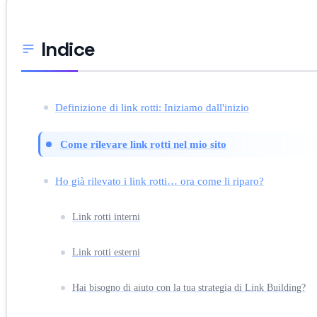
Indice
Definizione di link rotti: Iniziamo dall'inizio
Come rilevare link rotti nel mio sito
Ho già rilevato i link rotti… ora come li riparo?
Link rotti interni
Link rotti esterni
Hai bisogno di aiuto con la tua strategia di Link Building?