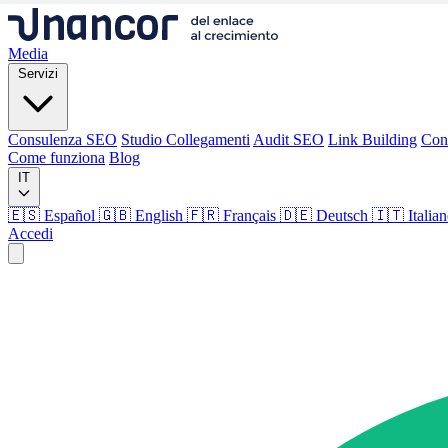
Media
Servizi
Consulenza SEO
Studio Collegamenti
Audit SEO
Link Building
Con
Come funziona
Blog
IT
🇪🇸 Español
🇬🇧 English
🇫🇷 Français
🇩🇪 Deutsch
🇮🇹 Italia
Accedi
Media
Servizi
Consulenza SEO
Studio Collegamenti
Audit SEO
Link Building
Con
Come funziona
Blog
Lingua
🇪🇸 ES
🇬🇧 EN
🇫🇷 FR
🇩🇪 DE
🇮🇹 IT