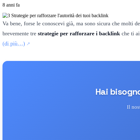
8 anni fa
Va bene, forse le conoscevi già, ma sono sicura che molti deg
brevemente tre
strategie per rafforzare i backlink
che ti a
(di più…)
Hai bisogno
Il nos