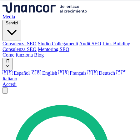
Media
Servizi
Consulenza SEO
Studio Collegamenti
Audit SEO
Link Building
Consulenza SEO
Mentoring SEO
Come funziona
Blog
IT
🇪🇸 Español
🇬🇧 English
🇫🇷 Français
🇩🇪 Deutsch
🇮🇹
Italiano
Accedi
Media
Servizi
Consulenza SEO
Studio Collegamenti
Audit SEO
Link Building
Consulenza SEO
Mentoring SEO
Come funziona
Blog