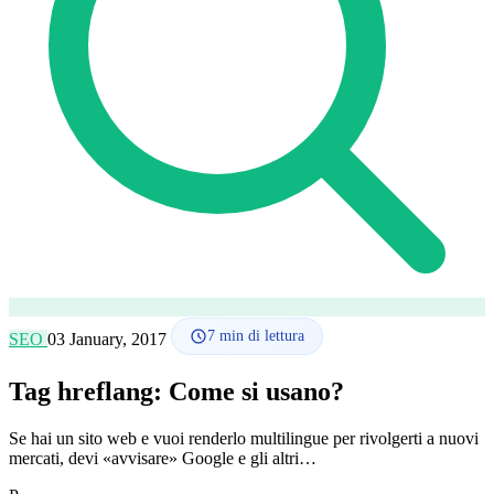
Lingua
🇪🇸 ES
🇬🇧 EN
🇫🇷 FR
🇩🇪 DE
🇮🇹 IT
Accedi
7
min di lettura
SEO
03 January, 2017
Tag hreflang: Come si usano?
Se hai un sito web e vuoi renderlo multilingue per rivolgerti a nuovi
mercati, devi «avvisare» Google e gli altri…