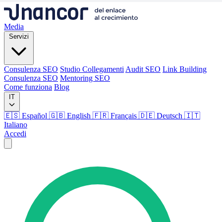
Media
Servizi
Consulenza SEO
Studio Collegamenti
Audit SEO
Link Building
Consulenza SEO
Mentoring SEO
Come funziona
Blog
IT
🇪🇸 Español
🇬🇧 English
🇫🇷 Français
🇩🇪 Deutsch
🇮🇹
Italiano
Accedi
Media
Servizi
Consulenza SEO
Studio Collegamenti
Audit SEO
Link Building
Consulenza SEO
Mentoring SEO
Come funziona
Blog