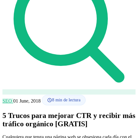
Cómo funciona
Blog
Idioma
🇪🇸 ES
🇬🇧 EN
🇫🇷 FR
🇩🇪 DE
🇮🇹 IT
Acceder
8
min de lectura
SEO
01 June, 2018
5 Trucos para mejorar CTR y recibir más
tráfico orgánico [GRATIS]
Cualquiera que tenga una página web se obsesiona cada día con el