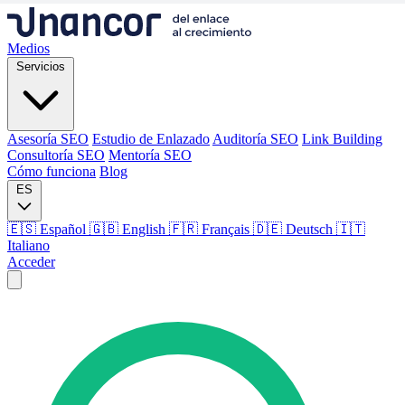
Medios
Servicios
Asesoría SEO
Estudio de Enlazado
Auditoría SEO
Link Building
Consultoría SEO
Mentoría SEO
Cómo funciona
Blog
ES
🇪🇸 Español
🇬🇧 English
🇫🇷 Français
🇩🇪 Deutsch
🇮🇹
Italiano
Acceder
Medios
Servicios
Asesoría SEO
Estudio de Enlazado
Auditoría SEO
Link Building
Consultoría SEO
Mentoría SEO