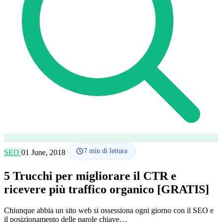
Lingua
🇪🇸 ES
🇬🇧 EN
🇫🇷 FR
🇩🇪 DE
🇮🇹 IT
Accedi
7
min di lettura
SEO
01 June, 2018
5 Trucchi per migliorare il CTR e
ricevere più traffico organico [GRATIS]
Chiunque abbia un sito web si ossessiona ogni giorno con il SEO e
il posizionamento delle parole chiave…