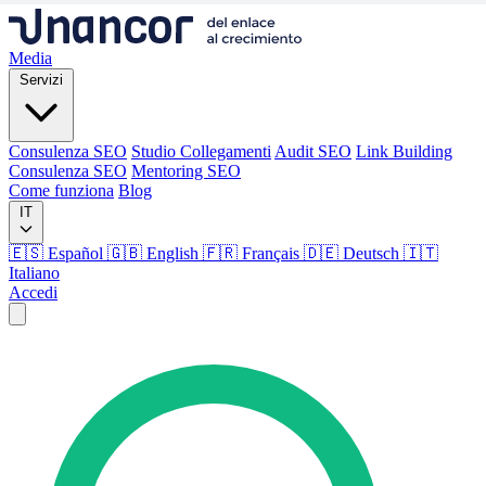
Media
Servizi
Consulenza SEO
Studio Collegamenti
Audit SEO
Link Building
Consulenza SEO
Mentoring SEO
Come funziona
Blog
IT
🇪🇸 Español
🇬🇧 English
🇫🇷 Français
🇩🇪 Deutsch
🇮🇹
Italiano
Accedi
Media
Servizi
Consulenza SEO
Studio Collegamenti
Audit SEO
Link Building
Consulenza SEO
Mentoring SEO
Come funziona
Blog