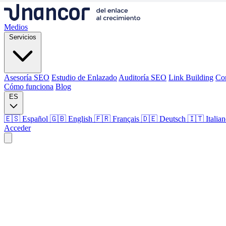
Medios
Servicios
Asesoría SEO
Estudio de Enlazado
Auditoría SEO
Link Building
Co
Cómo funciona
Blog
ES
🇪🇸 Español
🇬🇧 English
🇫🇷 Français
🇩🇪 Deutsch
🇮🇹 Italia
Acceder
Medios
Servicios
Asesoría SEO
Estudio de Enlazado
Auditoría SEO
Link Building
Co
Cómo funciona
Blog
Idioma