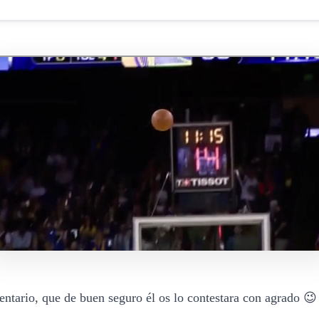
ntario, que de buen seguro él os lo contestara con agrado 😉