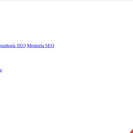
nsultoría SEO
Mentoría SEO
no
nsultoría SEO
Mentoría SEO