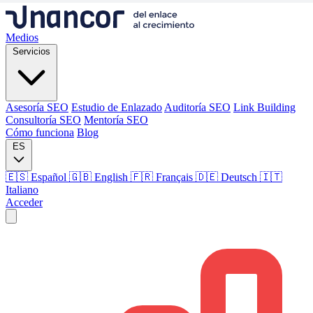
Medios
Servicios
Asesoría SEO
Estudio de Enlazado
Auditoría SEO
Link Building
Consultoría SEO
Mentoría SEO
Cómo funciona
Blog
ES
🇪🇸 Español
🇬🇧 English
🇫🇷 Français
🇩🇪 Deutsch
🇮🇹
Italiano
Acceder
Medios
Servicios
Asesoría SEO
Estudio de Enlazado
Auditoría SEO
Link Building
Consultoría SEO
Mentoría SEO