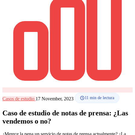
Cómo funciona
Blog
Idioma
🇪🇸 ES
🇬🇧 EN
🇫🇷 FR
🇩🇪 DE
🇮🇹 IT
Acceder
11
min de lectura
Casos de estudio
17 November, 2023
Caso de estudio de notas de prensa: ¿Las
vendemos o no?
¿Merece la pena un servicio de notas de prensa actualmente? ¿La