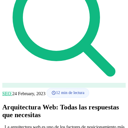
Cómo funciona
Blog
Idioma
🇪🇸 ES
🇬🇧 EN
🇫🇷 FR
🇩🇪 DE
🇮🇹 IT
Acceder
12
min de lectura
SEO
24 February, 2023
Arquitectura Web: Todas las respuestas
que necesitas
La arquitectura web es uno de los factores de posicionamiento más