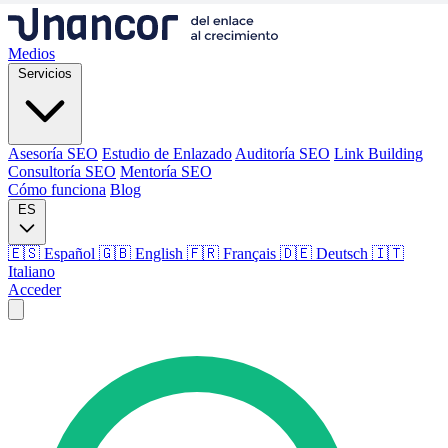
Medios
Servicios
Asesoría SEO
Estudio de Enlazado
Auditoría SEO
Link Building
Consultoría SEO
Mentoría SEO
Cómo funciona
Blog
ES
🇪🇸 Español
🇬🇧 English
🇫🇷 Français
🇩🇪 Deutsch
🇮🇹
Italiano
Acceder
Medios
Servicios
Asesoría SEO
Estudio de Enlazado
Auditoría SEO
Link Building
Consultoría SEO
Mentoría SEO