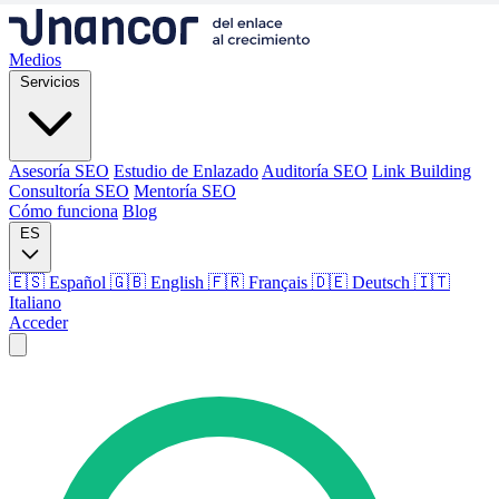
Medios
Servicios
Asesoría SEO
Estudio de Enlazado
Auditoría SEO
Link Building
Consultoría SEO
Mentoría SEO
Cómo funciona
Blog
ES
🇪🇸 Español
🇬🇧 English
🇫🇷 Français
🇩🇪 Deutsch
🇮🇹
Italiano
Acceder
Medios
Servicios
Asesoría SEO
Estudio de Enlazado
Auditoría SEO
Link Building
Consultoría SEO
Mentoría SEO