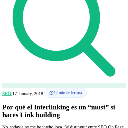
Cómo funciona
Blog
Idioma
🇪🇸 ES
🇬🇧 EN
🇫🇷 FR
🇩🇪 DE
🇮🇹 IT
Acceder
12
min de lectura
SEO
17 January, 2018
Por qué el Interlinking es un “must” si
haces Link building
No, todavía no me he vuelto loca. Sé distinguir entre SEO On Page