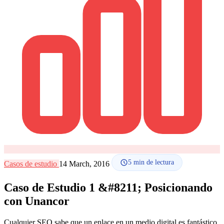
Cómo funciona
Blog
Idioma
🇪🇸 ES
🇬🇧 EN
🇫🇷 FR
🇩🇪 DE
🇮🇹 IT
Acceder
5
min de lectura
Casos de estudio
14 March, 2016
Caso de Estudio 1 &#8211; Posicionando
con Unancor
Cualquier SEO sabe que un enlace en un medio digital es fantástico.