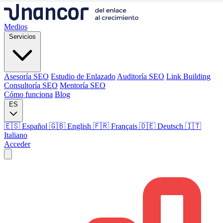
Medios
Servicios
Asesoría SEO
Estudio de Enlazado
Auditoría SEO
Link Building
Consultoría SEO
Mentoría SEO
Cómo funciona
Blog
ES
🇪🇸 Español
🇬🇧 English
🇫🇷 Français
🇩🇪 Deutsch
🇮🇹
Italiano
Acceder
Medios
Servicios
Asesoría SEO
Estudio de Enlazado
Auditoría SEO
Link Building
Consultoría SEO
Mentoría SEO