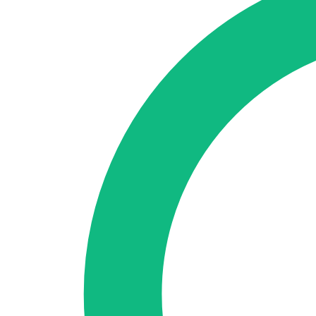
🇪🇸 ES
🇬🇧 EN
🇫🇷 FR
🇩🇪 DE
🇮🇹 IT
Acceder