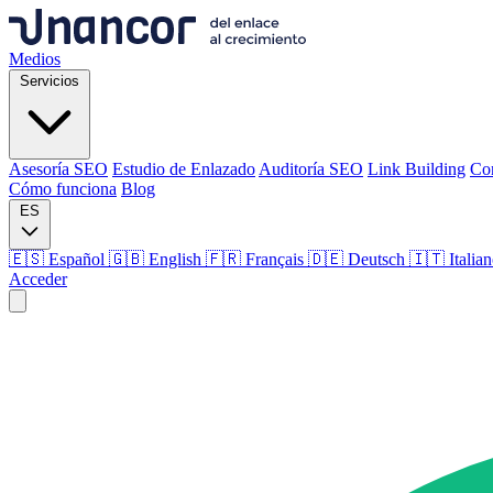
Medios
Servicios
Asesoría SEO
Estudio de Enlazado
Auditoría SEO
Link Building
Co
Cómo funciona
Blog
ES
🇪🇸 Español
🇬🇧 English
🇫🇷 Français
🇩🇪 Deutsch
🇮🇹 Italia
Acceder
Medios
Servicios
Asesoría SEO
Estudio de Enlazado
Auditoría SEO
Link Building
Co
Cómo funciona
Blog
Idioma