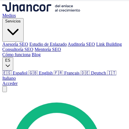
Medios
Servicios
Asesoría SEO
Estudio de Enlazado
Auditoría SEO
Link Building
Consultoría SEO
Mentoría SEO
Cómo funciona
Blog
ES
🇪🇸 Español
🇬🇧 English
🇫🇷 Français
🇩🇪 Deutsch
🇮🇹
Italiano
Acceder
Medios
Servicios
Asesoría SEO
Estudio de Enlazado
Auditoría SEO
Link Building
Consultoría SEO
Mentoría SEO