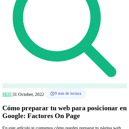
Cómo funciona
Blog
Idioma
🇪🇸 ES
🇬🇧 EN
🇫🇷 FR
🇩🇪 DE
🇮🇹 IT
Acceder
9
min de lectura
SEO
31 October, 2022
Cómo preparar tu web para posicionar en
Google: Factores On Page
En este artículo te contamos cómo puedes preparar tu página web