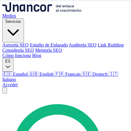
Medios
Servicios
Asesoría SEO
Estudio de Enlazado
Auditoría SEO
Link Building
Consultoría SEO
Mentoría SEO
Cómo funciona
Blog
ES
🇪🇸 Español
🇬🇧 English
🇫🇷 Français
🇩🇪 Deutsch
🇮🇹
Italiano
Acceder
Medios
Servicios
Asesoría SEO
Estudio de Enlazado
Auditoría SEO
Link Building
Consultoría SEO
Mentoría SEO