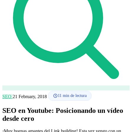
Cómo funciona
Blog
Idioma
🇪🇸 ES
🇬🇧 EN
🇫🇷 FR
🇩🇪 DE
🇮🇹 IT
Acceder
11
min de lectura
SEO
21 February, 2018
SEO en Youtube: Posicionando un vídeo
desde cero
¡Muy buenas amantes del Link building! Esta vez vengo con un