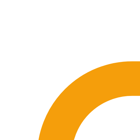
SEO-Beratung
Linkaufbau-Studie
SEO-Audit
Linkaufbau
SEO-Bera
So funktioniert es
Blog
Sprache
🇪🇸 ES
🇬🇧 EN
🇫🇷 FR
🇩🇪 DE
🇮🇹 IT
Anmelden