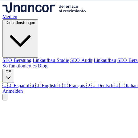
Medien
Dienstleistungen
SEO-Beratung
Linkaufbau-Studie
SEO-Audit
Linkaufbau
SEO-Bera
So funktioniert es
Blog
DE
🇪🇸 Español
🇬🇧 English
🇫🇷 Français
🇩🇪 Deutsch
🇮🇹 Italia
Anmelden
Medien
Dienstleistungen