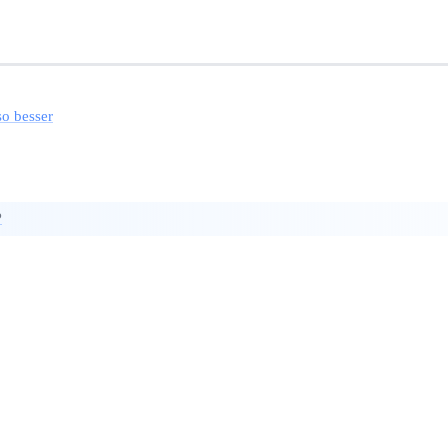
so besser
?