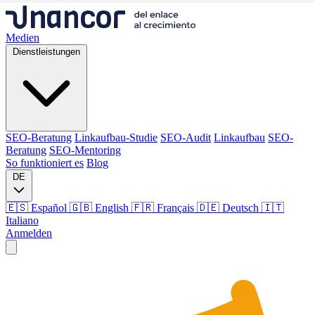
Medien
Dienstleistungen
SEO-Beratung
Linkaufbau-Studie
SEO-Audit
Linkaufbau
SEO-
Beratung
SEO-Mentoring
So funktioniert es
Blog
DE
🇪🇸 Español
🇬🇧 English
🇫🇷 Français
🇩🇪 Deutsch
🇮🇹
Italiano
Anmelden
Medien
Dienstleistungen