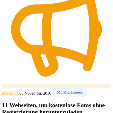
SEO-Beratung
Linkaufbau-Studie
SEO-Audit
Linkaufbau
SEO-
Beratung
SEO-Mentoring
So funktioniert es
Blog
Sprache
🇪🇸 ES
🇬🇧 EN
🇫🇷 FR
🇩🇪 DE
🇮🇹 IT
Anmelden
6
Min. Lesezeit
Marketing
08 November, 2016
11 Webseiten, um kostenlose Fotos ohne
Registrierung herunterzuladen