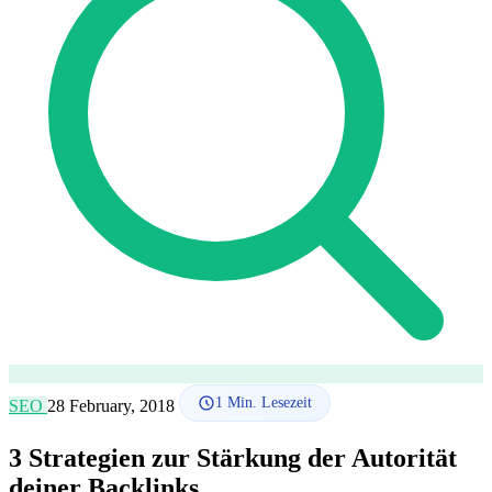
SEO-Beratung
Linkaufbau-Studie
SEO-Audit
Linkaufbau
SEO-
Beratung
SEO-Mentoring
So funktioniert es
Blog
Sprache
🇪🇸 ES
🇬🇧 EN
🇫🇷 FR
🇩🇪 DE
🇮🇹 IT
Anmelden
1
Min. Lesezeit
SEO
28 February, 2018
3 Strategien zur Stärkung der Autorität
deiner Backlinks