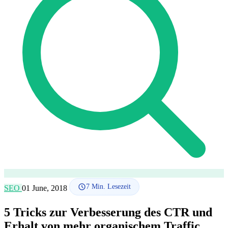
SEO-Beratung
Linkaufbau-Studie
SEO-Audit
Linkaufbau
SEO-
Beratung
SEO-Mentoring
So funktioniert es
Blog
Sprache
🇪🇸 ES
🇬🇧 EN
🇫🇷 FR
🇩🇪 DE
🇮🇹 IT
Anmelden
7
Min. Lesezeit
SEO
01 June, 2018
5 Tricks zur Verbesserung des CTR und
Erhalt von mehr organischem Traffic