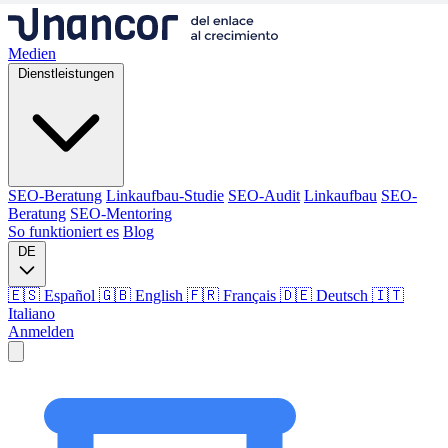
Medien
Dienstleistungen
SEO-Beratung
Linkaufbau-Studie
SEO-Audit
Linkaufbau
SEO-
Beratung
SEO-Mentoring
So funktioniert es
Blog
DE
🇪🇸 Español
🇬🇧 English
🇫🇷 Français
🇩🇪 Deutsch
🇮🇹
Italiano
Anmelden
Medien
Dienstleistungen