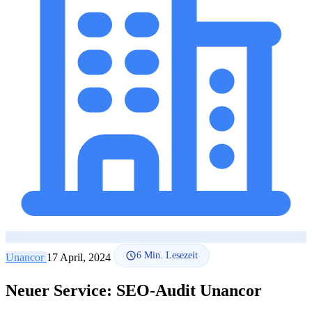
SEO-Beratung
Linkaufbau-Studie
SEO-Audit
Linkaufbau
SEO-
Beratung
SEO-Mentoring
So funktioniert es
Blog
Sprache
🇪🇸 ES
🇬🇧 EN
🇫🇷 FR
🇩🇪 DE
🇮🇹 IT
Anmelden
6
Min. Lesezeit
Unancor
17 April, 2024
Neuer Service: SEO-Audit Unancor