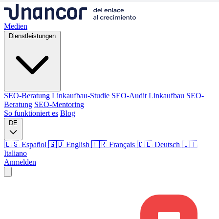
Medien
Dienstleistungen
SEO-Beratung
Linkaufbau-Studie
SEO-Audit
Linkaufbau
SEO-
Beratung
SEO-Mentoring
So funktioniert es
Blog
DE
🇪🇸 Español
🇬🇧 English
🇫🇷 Français
🇩🇪 Deutsch
🇮🇹
Italiano
Anmelden
Medien
Dienstleistungen