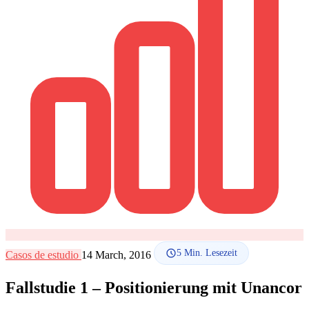
SEO-Beratung
Linkaufbau-Studie
SEO-Audit
Linkaufbau
SEO-
Beratung
SEO-Mentoring
So funktioniert es
Blog
Sprache
🇪🇸 ES
🇬🇧 EN
🇫🇷 FR
🇩🇪 DE
🇮🇹 IT
Anmelden
5
Min. Lesezeit
Casos de estudio
14 March, 2016
Fallstudie 1 – Positionierung mit Unancor