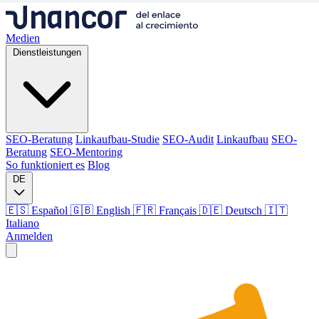
Medien
Dienstleistungen
SEO-Beratung
Linkaufbau-Studie
SEO-Audit
Linkaufbau
SEO-
Beratung
SEO-Mentoring
So funktioniert es
Blog
DE
🇪🇸 Español
🇬🇧 English
🇫🇷 Français
🇩🇪 Deutsch
🇮🇹
Italiano
Anmelden
Medien
Dienstleistungen