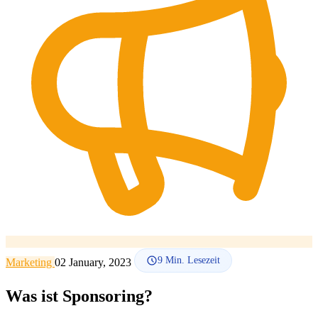
SEO-Beratung
Linkaufbau-Studie
SEO-Audit
Linkaufbau
SEO-
Beratung
SEO-Mentoring
So funktioniert es
Blog
Sprache
🇪🇸 ES
🇬🇧 EN
🇫🇷 FR
🇩🇪 DE
🇮🇹 IT
Anmelden
9
Min. Lesezeit
Marketing
02 January, 2023
Was ist Sponsoring?