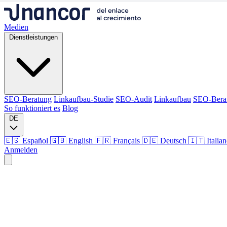
Medien
Dienstleistungen
SEO-Beratung
Linkaufbau-Studie
SEO-Audit
Linkaufbau
SEO-Bera
So funktioniert es
Blog
DE
🇪🇸 Español
🇬🇧 English
🇫🇷 Français
🇩🇪 Deutsch
🇮🇹 Italia
Anmelden
Medien
Dienstleistungen