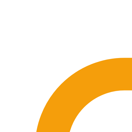
SEO-Beratung
Linkaufbau-Studie
SEO-Audit
Linkaufbau
SEO-Bera
So funktioniert es
Blog
Sprache
🇪🇸 ES
🇬🇧 EN
🇫🇷 FR
🇩🇪 DE
🇮🇹 IT
Anmelden