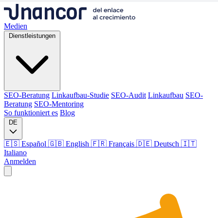
Medien
Dienstleistungen
SEO-Beratung
Linkaufbau-Studie
SEO-Audit
Linkaufbau
SEO-
Beratung
SEO-Mentoring
So funktioniert es
Blog
DE
🇪🇸 Español
🇬🇧 English
🇫🇷 Français
🇩🇪 Deutsch
🇮🇹
Italiano
Anmelden
Medien
Dienstleistungen