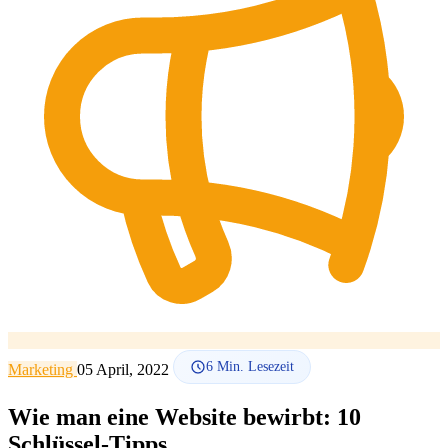
SEO-Beratung
Linkaufbau-Studie
SEO-Audit
Linkaufbau
SEO-
Beratung
SEO-Mentoring
So funktioniert es
Blog
Sprache
🇪🇸 ES
🇬🇧 EN
🇫🇷 FR
🇩🇪 DE
🇮🇹 IT
Anmelden
6
Min. Lesezeit
Marketing
05 April, 2022
Wie man eine Website bewirbt: 10
Schlüssel-Tipps