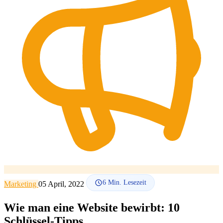
SEO-Beratung
Linkaufbau-Studie
SEO-Audit
Linkaufbau
SEO-
Beratung
SEO-Mentoring
So funktioniert es
Blog
Sprache
🇪🇸 ES
🇬🇧 EN
🇫🇷 FR
🇩🇪 DE
🇮🇹 IT
Anmelden
6
Min. Lesezeit
Marketing
05 April, 2022
Wie man eine Website bewirbt: 10
Schlüssel-Tipps