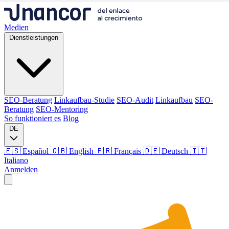
Medien
Dienstleistungen
SEO-Beratung
Linkaufbau-Studie
SEO-Audit
Linkaufbau
SEO-
Beratung
SEO-Mentoring
So funktioniert es
Blog
DE
🇪🇸 Español
🇬🇧 English
🇫🇷 Français
🇩🇪 Deutsch
🇮🇹
Italiano
Anmelden
Medien
Dienstleistungen