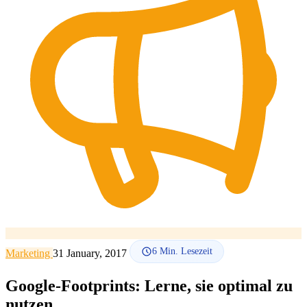
SEO-Beratung
Linkaufbau-Studie
SEO-Audit
Linkaufbau
SEO-
Beratung
SEO-Mentoring
So funktioniert es
Blog
Sprache
🇪🇸 ES
🇬🇧 EN
🇫🇷 FR
🇩🇪 DE
🇮🇹 IT
Anmelden
6
Min. Lesezeit
Marketing
31 January, 2017
Google-Footprints: Lerne, sie optimal zu
nutzen