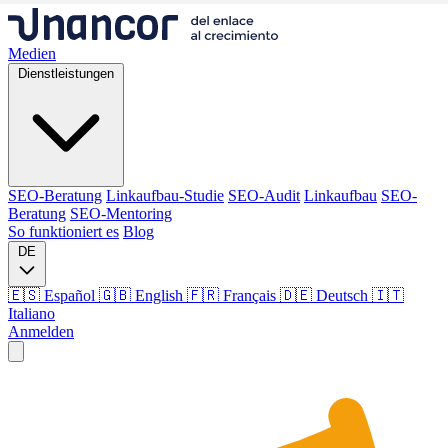
Medien
Dienstleistungen
SEO-Beratung
Linkaufbau-Studie
SEO-Audit
Linkaufbau
SEO-
Beratung
SEO-Mentoring
So funktioniert es
Blog
DE
🇪🇸 Español
🇬🇧 English
🇫🇷 Français
🇩🇪 Deutsch
🇮🇹
Italiano
Anmelden
Medien
Dienstleistungen