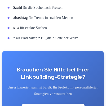
$zahl
für die Suche nach Preisen
#hashtag
für Trends in sozialen Medien
» «
für exakte Suchen
* als Platzhalter, z.B. „die * Seite der Welt“
Brauchen Sie Hilfe bei Ihrer
Linkbuilding-Strategie?
Unser Expertenteam ist bereit, Ihr Projekt mit personalisierten
Strategien voranzutreiben