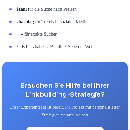
$zahl
für die Suche nach Preisen
#hashtag
für Trends in sozialen Medien
» «
für exakte Suchen
* als Platzhalter, z.B. „die * Seite der Welt“
Brauchen Sie Hilfe bei Ihrer
Linkbuilding-Strategie?
Unser Expertenteam ist bereit, Ihr Projekt mit personalisierten
Strategien voranzutreiben