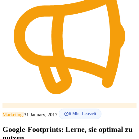
SEO-Beratung
Linkaufbau-Studie
SEO-Audit
Linkaufbau
SEO-
Beratung
SEO-Mentoring
So funktioniert es
Blog
Sprache
🇪🇸 ES
🇬🇧 EN
🇫🇷 FR
🇩🇪 DE
🇮🇹 IT
Anmelden
6
Min. Lesezeit
Marketing
31 January, 2017
Google-Footprints: Lerne, sie optimal zu
nutzen