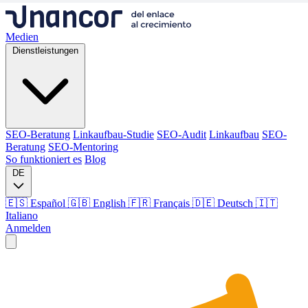
Medien
Dienstleistungen
SEO-Beratung
Linkaufbau-Studie
SEO-Audit
Linkaufbau
SEO-
Beratung
SEO-Mentoring
So funktioniert es
Blog
DE
🇪🇸 Español
🇬🇧 English
🇫🇷 Français
🇩🇪 Deutsch
🇮🇹
Italiano
Anmelden
Medien
Dienstleistungen