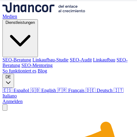
Medien
Dienstleistungen
SEO-Beratung
Linkaufbau-Studie
SEO-Audit
Linkaufbau
SEO-
Beratung
SEO-Mentoring
So funktioniert es
Blog
DE
🇪🇸 Español
🇬🇧 English
🇫🇷 Français
🇩🇪 Deutsch
🇮🇹
Italiano
Anmelden
Medien
Dienstleistungen