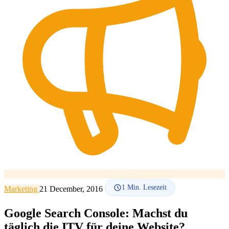
SEO-Beratung
Linkaufbau-Studie
SEO-Audit
Linkaufbau
SEO-
Beratung
SEO-Mentoring
So funktioniert es
Blog
Sprache
🇪🇸 ES
🇬🇧 EN
🇫🇷 FR
🇩🇪 DE
🇮🇹 IT
Anmelden
1
Min. Lesezeit
Marketing
21 December, 2016
Google Search Console: Machst du
täglich die ITV für deine Website?