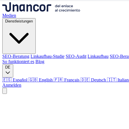
Medien
Dienstleistungen
SEO-Beratung
Linkaufbau-Studie
SEO-Audit
Linkaufbau
SEO-Bera
So funktioniert es
Blog
DE
🇪🇸 Español
🇬🇧 English
🇫🇷 Français
🇩🇪 Deutsch
🇮🇹 Italia
Anmelden
Medien
Dienstleistungen