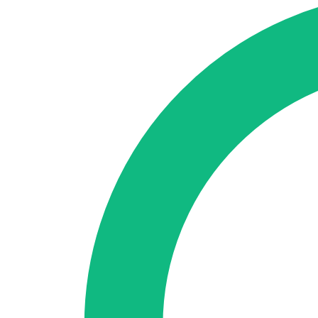
SEO-Beratung
Linkaufbau-Studie
SEO-Audit
Linkaufbau
SEO-Bera
So funktioniert es
Blog
Sprache
🇪🇸 ES
🇬🇧 EN
🇫🇷 FR
🇩🇪 DE
🇮🇹 IT
Anmelden