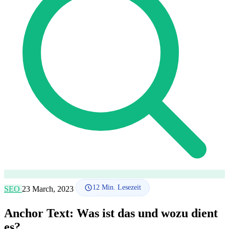
SEO-Beratung
Linkaufbau-Studie
SEO-Audit
Linkaufbau
SEO-
Beratung
SEO-Mentoring
So funktioniert es
Blog
Sprache
🇪🇸 ES
🇬🇧 EN
🇫🇷 FR
🇩🇪 DE
🇮🇹 IT
Anmelden
12
Min. Lesezeit
SEO
23 March, 2023
Anchor Text: Was ist das und wozu dient
es?