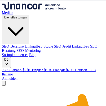
Medien
Dienstleistungen
SEO-Beratung
Linkaufbau-Studie
SEO-Audit
Linkaufbau
SEO-
Beratung
SEO-Mentoring
So funktioniert es
Blog
DE
🇪🇸 Español
🇬🇧 English
🇫🇷 Français
🇩🇪 Deutsch
🇮🇹
Italiano
Anmelden
Medien
Dienstleistungen