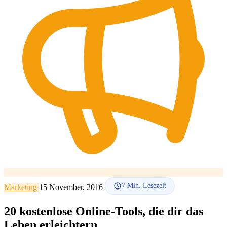
SEO-Beratung
Linkaufbau-Studie
SEO-Audit
Linkaufbau
SEO-
Beratung
SEO-Mentoring
So funktioniert es
Blog
Sprache
🇪🇸 ES
🇬🇧 EN
🇫🇷 FR
🇩🇪 DE
🇮🇹 IT
Anmelden
7
Min. Lesezeit
Marketing
15 November, 2016
20 kostenlose Online-Tools, die dir das
Leben erleichtern