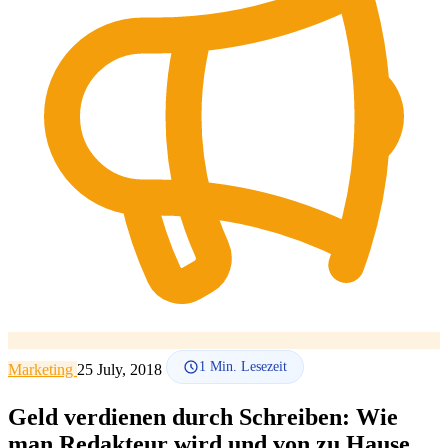
SEO-Beratung
Linkaufbau-Studie
SEO-Audit
Linkaufbau
SEO-
Beratung
SEO-Mentoring
So funktioniert es
Blog
Sprache
🇪🇸 ES
🇬🇧 EN
🇫🇷 FR
🇩🇪 DE
🇮🇹 IT
Anmelden
1
Min. Lesezeit
Marketing
25 July, 2018
Geld verdienen durch Schreiben: Wie
man Redakteur wird und von zu Hause