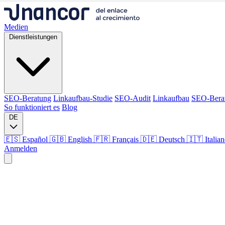
Medien
Dienstleistungen
SEO-Beratung
Linkaufbau-Studie
SEO-Audit
Linkaufbau
SEO-Bera
So funktioniert es
Blog
DE
🇪🇸 Español
🇬🇧 English
🇫🇷 Français
🇩🇪 Deutsch
🇮🇹 Italia
Anmelden
Medien
Dienstleistungen