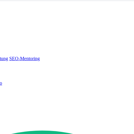
tung
SEO-Mentoring
no