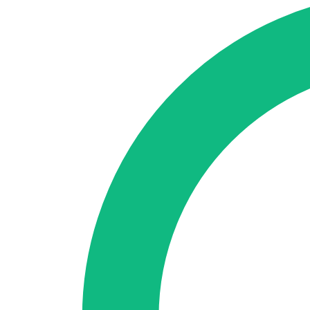
SEO-Beratung
Linkaufbau-Studie
SEO-Audit
Linkaufbau
SEO-Bera
So funktioniert es
Blog
Sprache
🇪🇸 ES
🇬🇧 EN
🇫🇷 FR
🇩🇪 DE
🇮🇹 IT
Anmelden