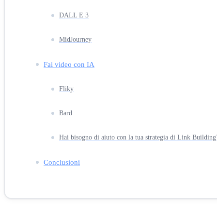
DALL E 3
MidJourney
Fai video con IA
Fliky
Bard
Hai bisogno di aiuto con la tua strategia di Link Building
Conclusioni