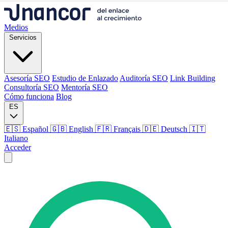
Medios
Servicios
Asesoría SEO
Estudio de Enlazado
Auditoría SEO
Link Building
Consultoría SEO
Mentoría SEO
Cómo funciona
Blog
ES
🇪🇸 Español
🇬🇧 English
🇫🇷 Français
🇩🇪 Deutsch
🇮🇹
Italiano
Acceder
Medios
Servicios
Asesoría SEO
Estudio de Enlazado
Auditoría SEO
Link Building
Consultoría SEO
Mentoría SEO