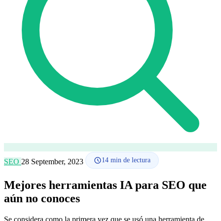
Cómo funciona
Blog
Idioma
🇪🇸 ES
🇬🇧 EN
🇫🇷 FR
🇩🇪 DE
🇮🇹 IT
Acceder
14
min de lectura
SEO
28 September, 2023
Mejores herramientas IA para SEO que
aún no conoces
Se considera como la primera vez que se usó una herramienta de