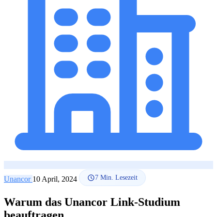
SEO-Beratung
Linkaufbau-Studie
SEO-Audit
Linkaufbau
SEO-
Beratung
SEO-Mentoring
So funktioniert es
Blog
Sprache
🇪🇸 ES
🇬🇧 EN
🇫🇷 FR
🇩🇪 DE
🇮🇹 IT
Anmelden
7
Min. Lesezeit
Unancor
10 April, 2024
Warum das Unancor Link-Studium
beauftragen