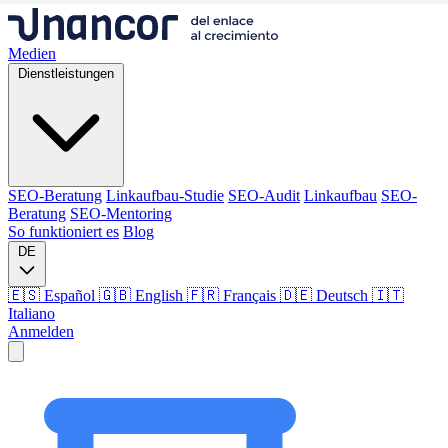
Medien
Dienstleistungen
SEO-Beratung
Linkaufbau-Studie
SEO-Audit
Linkaufbau
SEO-
Beratung
SEO-Mentoring
So funktioniert es
Blog
DE
🇪🇸 Español
🇬🇧 English
🇫🇷 Français
🇩🇪 Deutsch
🇮🇹
Italiano
Anmelden
Medien
Dienstleistungen