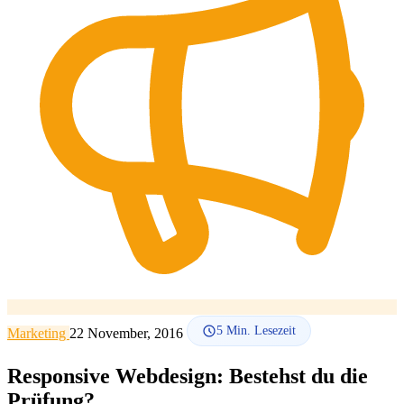
SEO-Beratung
Linkaufbau-Studie
SEO-Audit
Linkaufbau
SEO-
Beratung
SEO-Mentoring
So funktioniert es
Blog
Sprache
🇪🇸 ES
🇬🇧 EN
🇫🇷 FR
🇩🇪 DE
🇮🇹 IT
Anmelden
5
Min. Lesezeit
Marketing
22 November, 2016
Responsive Webdesign: Bestehst du die
Prüfung?