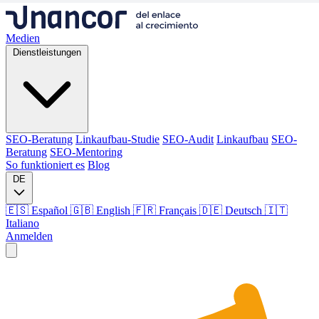
Medien
Dienstleistungen
SEO-Beratung
Linkaufbau-Studie
SEO-Audit
Linkaufbau
SEO-
Beratung
SEO-Mentoring
So funktioniert es
Blog
DE
🇪🇸 Español
🇬🇧 English
🇫🇷 Français
🇩🇪 Deutsch
🇮🇹
Italiano
Anmelden
Medien
Dienstleistungen