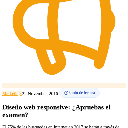
Cómo funciona
Blog
Idioma
🇪🇸 ES
🇬🇧 EN
🇫🇷 FR
🇩🇪 DE
🇮🇹 IT
Acceder
6
min de lectura
Marketing
22 November, 2016
Diseño web responsive: ¿Apruebas el
examen?
El 75% de las búsquedas en Internet en 2017 se harán a través de