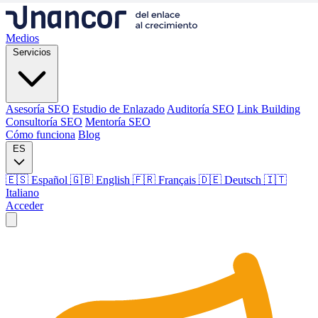
Medios
Servicios
Asesoría SEO
Estudio de Enlazado
Auditoría SEO
Link Building
Consultoría SEO
Mentoría SEO
Cómo funciona
Blog
ES
🇪🇸 Español
🇬🇧 English
🇫🇷 Français
🇩🇪 Deutsch
🇮🇹
Italiano
Acceder
Medios
Servicios
Asesoría SEO
Estudio de Enlazado
Auditoría SEO
Link Building
Consultoría SEO
Mentoría SEO