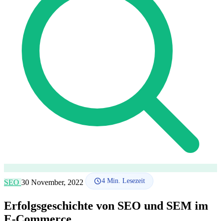
SEO-Beratung
Linkaufbau-Studie
SEO-Audit
Linkaufbau
SEO-
Beratung
SEO-Mentoring
So funktioniert es
Blog
Sprache
🇪🇸 ES
🇬🇧 EN
🇫🇷 FR
🇩🇪 DE
🇮🇹 IT
Anmelden
4
Min. Lesezeit
SEO
30 November, 2022
Erfolgsgeschichte von SEO und SEM im
E-Commerce