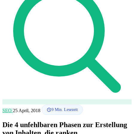
SEO-Beratung
Linkaufbau-Studie
SEO-Audit
Linkaufbau
SEO-
Beratung
SEO-Mentoring
So funktioniert es
Blog
Sprache
🇪🇸 ES
🇬🇧 EN
🇫🇷 FR
🇩🇪 DE
🇮🇹 IT
Anmelden
9
Min. Lesezeit
SEO
25 April, 2018
Die 4 unfehlbaren Phasen zur Erstellung
von Inhalten, die ranken