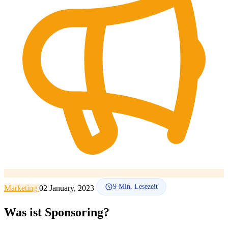
SEO-Beratung
Linkaufbau-Studie
SEO-Audit
Linkaufbau
SEO-
Beratung
SEO-Mentoring
So funktioniert es
Blog
Sprache
🇪🇸 ES
🇬🇧 EN
🇫🇷 FR
🇩🇪 DE
🇮🇹 IT
Anmelden
9
Min. Lesezeit
Marketing
02 January, 2023
Was ist Sponsoring?