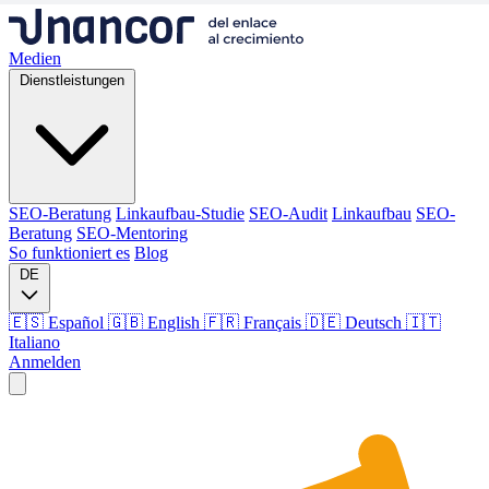
Medien
Dienstleistungen
SEO-Beratung
Linkaufbau-Studie
SEO-Audit
Linkaufbau
SEO-
Beratung
SEO-Mentoring
So funktioniert es
Blog
DE
🇪🇸 Español
🇬🇧 English
🇫🇷 Français
🇩🇪 Deutsch
🇮🇹
Italiano
Anmelden
Medien
Dienstleistungen