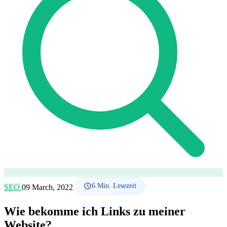
SEO-Beratung
Linkaufbau-Studie
SEO-Audit
Linkaufbau
SEO-
Beratung
SEO-Mentoring
So funktioniert es
Blog
Sprache
🇪🇸 ES
🇬🇧 EN
🇫🇷 FR
🇩🇪 DE
🇮🇹 IT
Anmelden
6
Min. Lesezeit
SEO
09 March, 2022
Wie bekomme ich Links zu meiner
Website?