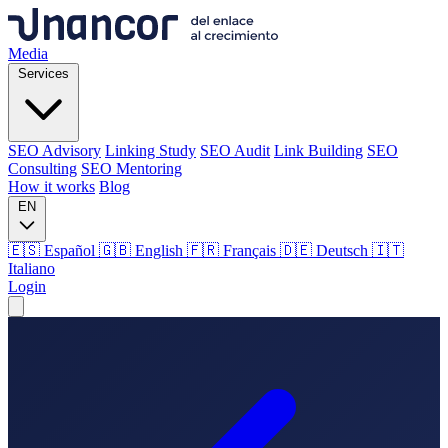
Media
Services
SEO Advisory
Linking Study
SEO Audit
Link Building
SEO
Consulting
SEO Mentoring
How it works
Blog
EN
🇪🇸 Español
🇬🇧 English
🇫🇷 Français
🇩🇪 Deutsch
🇮🇹
Italiano
Login
Media
Services
SEO Advisory
Linking Study
SEO Audit
Link Building
SEO
Consulting
SEO Mentoring