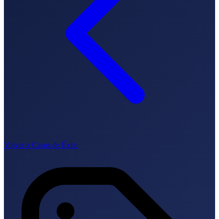
Lingua
🇪🇸 ES
🇬🇧 EN
🇫🇷 FR
🇩🇪 DE
🇮🇹 IT
Accedi
Volver a Casos de Éxito