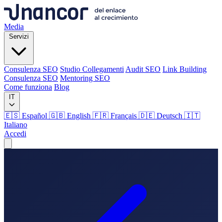
Media
Servizi
Consulenza SEO
Studio Collegamenti
Audit SEO
Link Building
Consulenza SEO
Mentoring SEO
Come funziona
Blog
IT
🇪🇸 Español
🇬🇧 English
🇫🇷 Français
🇩🇪 Deutsch
🇮🇹
Italiano
Accedi
Media
Servizi
Consulenza SEO
Studio Collegamenti
Audit SEO
Link Building
Consulenza SEO
Mentoring SEO
Come funziona
Blog