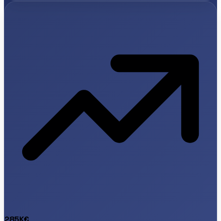
285K€