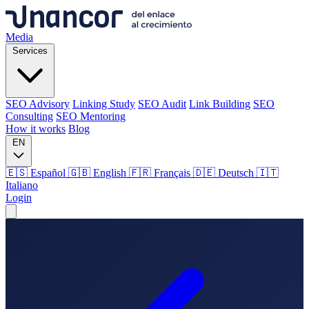
Media
Services
SEO Advisory
Linking Study
SEO Audit
Link Building
SEO
Consulting
SEO Mentoring
How it works
Blog
EN
🇪🇸 Español
🇬🇧 English
🇫🇷 Français
🇩🇪 Deutsch
🇮🇹
Italiano
Login
Media
Services
SEO Advisory
Linking Study
SEO Audit
Link Building
SEO
Consulting
SEO Mentoring