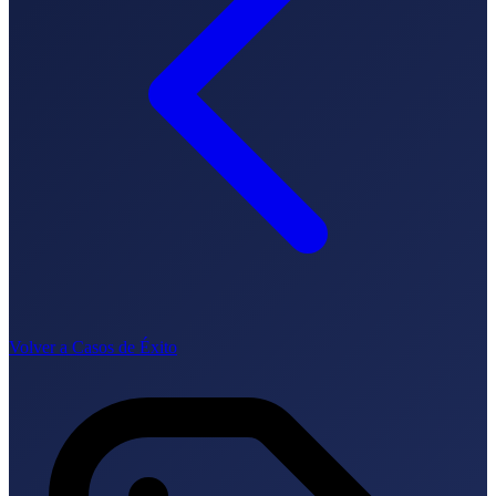
How it works
Blog
Language
🇪🇸 ES
🇬🇧 EN
🇫🇷 FR
🇩🇪 DE
🇮🇹 IT
Login
Volver a Casos de Éxito