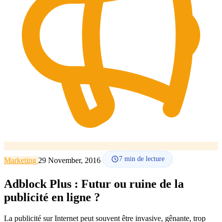
Comment ça marche
Blog
Langue
🇪🇸 ES
🇬🇧 EN
🇫🇷 FR
🇩🇪 DE
🇮🇹 IT
Se connecter
7
min de lecture
Marketing
29 November, 2016
Adblock Plus : Futur ou ruine de la
publicité en ligne ?
La publicité sur Internet peut souvent être invasive, gênante, trop