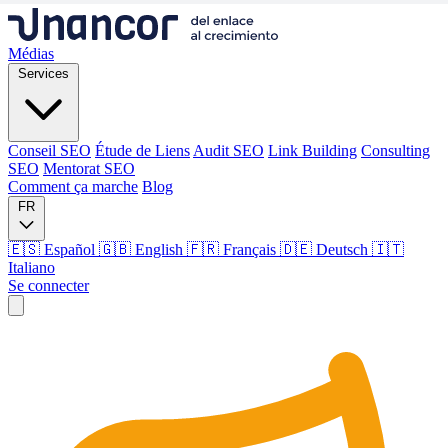
Médias
Services
Conseil SEO
Étude de Liens
Audit SEO
Link Building
Consulting
SEO
Mentorat SEO
Comment ça marche
Blog
FR
🇪🇸 Español
🇬🇧 English
🇫🇷 Français
🇩🇪 Deutsch
🇮🇹
Italiano
Se connecter
Médias
Services
Conseil SEO
Étude de Liens
Audit SEO
Link Building
Consulting
SEO
Mentorat SEO