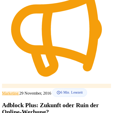
SEO-Beratung
Linkaufbau-Studie
SEO-Audit
Linkaufbau
SEO-
Beratung
SEO-Mentoring
So funktioniert es
Blog
Sprache
🇪🇸 ES
🇬🇧 EN
🇫🇷 FR
🇩🇪 DE
🇮🇹 IT
Anmelden
6
Min. Lesezeit
Marketing
29 November, 2016
Adblock Plus: Zukunft oder Ruin der
Online-Werbung?