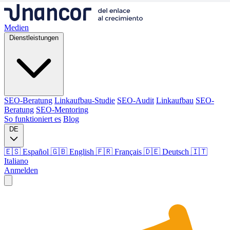
Medien
Dienstleistungen
SEO-Beratung
Linkaufbau-Studie
SEO-Audit
Linkaufbau
SEO-
Beratung
SEO-Mentoring
So funktioniert es
Blog
DE
🇪🇸 Español
🇬🇧 English
🇫🇷 Français
🇩🇪 Deutsch
🇮🇹
Italiano
Anmelden
Medien
Dienstleistungen