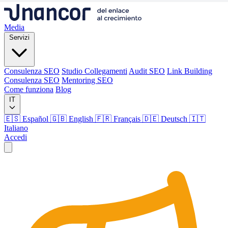
Media
Servizi
Consulenza SEO
Studio Collegamenti
Audit SEO
Link Building
Consulenza SEO
Mentoring SEO
Come funziona
Blog
IT
🇪🇸 Español
🇬🇧 English
🇫🇷 Français
🇩🇪 Deutsch
🇮🇹
Italiano
Accedi
Media
Servizi
Consulenza SEO
Studio Collegamenti
Audit SEO
Link Building
Consulenza SEO
Mentoring SEO
Come funziona
Blog