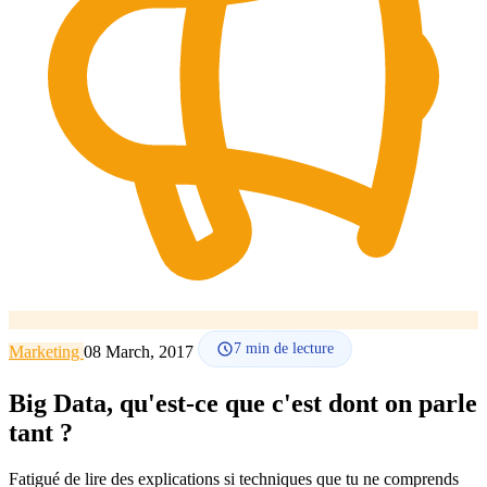
Comment ça marche
Blog
Langue
🇪🇸 ES
🇬🇧 EN
🇫🇷 FR
🇩🇪 DE
🇮🇹 IT
Se connecter
7
min de lecture
Marketing
08 March, 2017
Big Data, qu'est-ce que c'est dont on parle
tant ?
Fatigué de lire des explications si techniques que tu ne comprends