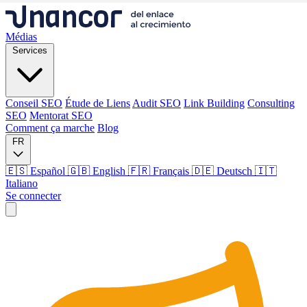
Médias
Services
Conseil SEO
Étude de Liens
Audit SEO
Link Building
Consulting
SEO
Mentorat SEO
Comment ça marche
Blog
FR
🇪🇸 Español
🇬🇧 English
🇫🇷 Français
🇩🇪 Deutsch
🇮🇹
Italiano
Se connecter
Médias
Services
Conseil SEO
Étude de Liens
Audit SEO
Link Building
Consulting
SEO
Mentorat SEO