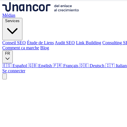
Médias
Services
Conseil SEO
Étude de Liens
Audit SEO
Link Building
Consulting 
Comment ça marche
Blog
FR
🇪🇸 Español
🇬🇧 English
🇫🇷 Français
🇩🇪 Deutsch
🇮🇹 Italia
Se connecter
Médias
Services
Conseil SEO
Étude de Liens
Audit SEO
Link Building
Consulting 
Comment ça marche
Blog
Langue