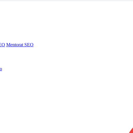
SEO
Mentorat SEO
no
SEO
Mentorat SEO